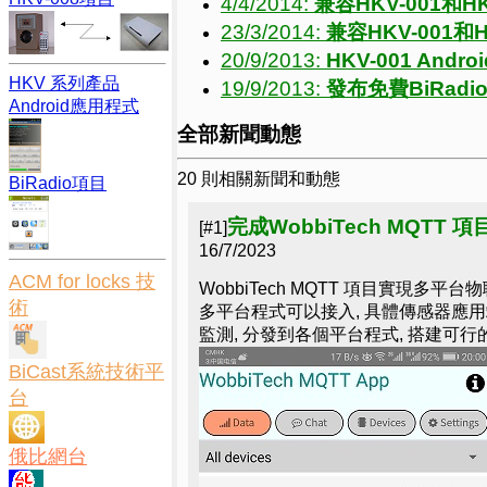
4/4/2014:
兼容HKV-001和H
23/3/2014:
兼容HKV-001和
20/9/2013:
HKV-001 And
HKV 系列產品
19/9/2013:
發布免費BiRad
Android應用程式
全部新聞動態
20 則相關新聞和動態
BiRadio項目
完成WobbiTech MQTT 項
[#1]
16/7/2023
ACM for locks 技
WobbiTech MQTT 項目實現多平台物聯網
術
多平台程式可以接入, 具體傳感器應用端
監測, 分發到各個平台程式, 搭建可行
BiCast系統技術平
台
俄比網台